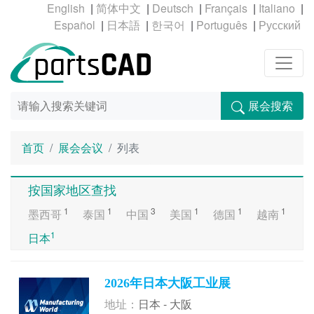
|
|
|
|
|
|
|
|
|
展会搜索
首页
展会会议
列表
按国家地区查找
1
1
3
1
1
1
墨西哥
泰国
中国
美国
德国
越南
1
日本
2026年日本大阪工业展
地址：
日本 - 大阪