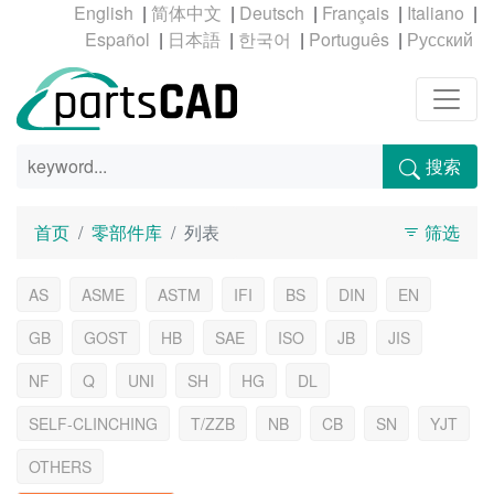
|
|
|
|
|
|
|
|
|
搜索
首页
零部件库
列表
筛选
AS
ASME
ASTM
IFI
BS
DIN
EN
GB
GOST
HB
SAE
ISO
JB
JIS
NF
Q
UNI
SH
HG
DL
SELF-CLINCHING
T/ZZB
NB
CB
SN
YJT
OTHERS