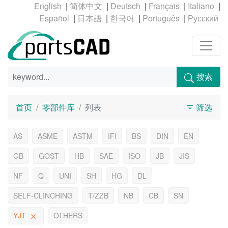
|
|
|
|
|
|
|
|
|
搜索
首页
零部件库
列表
筛选
AS
ASME
ASTM
IFI
BS
DIN
EN
GB
GOST
HB
SAE
ISO
JB
JIS
NF
Q
UNI
SH
HG
DL
SELF-CLINCHING
T/ZZB
NB
CB
SN
YJT
OTHERS