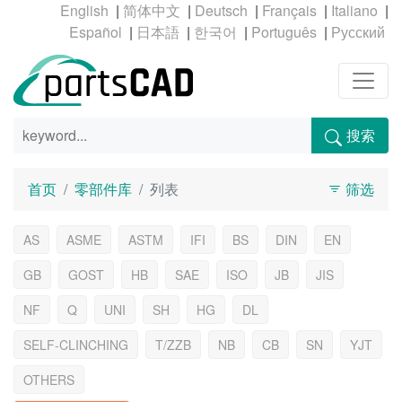
|
|
|
|
|
|
|
|
|
搜索
首页
零部件库
列表
筛选
AS
ASME
ASTM
IFI
BS
DIN
EN
GB
GOST
HB
SAE
ISO
JB
JIS
NF
Q
UNI
SH
HG
DL
SELF-CLINCHING
T/ZZB
NB
CB
SN
YJT
OTHERS