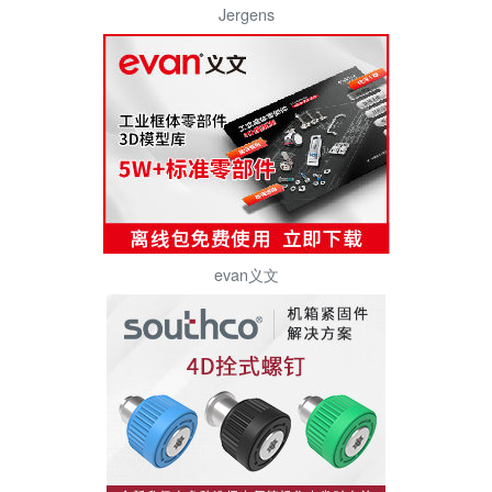
Jergens
evan义文