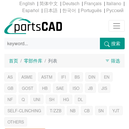
|
|
|
|
|
|
|
|
|
搜索
首页
零部件库
列表
筛选
AS
ASME
ASTM
IFI
BS
DIN
EN
GB
GOST
HB
SAE
ISO
JB
JIS
NF
Q
UNI
SH
HG
DL
SELF-CLINCHING
T/ZZB
NB
CB
SN
YJT
OTHERS