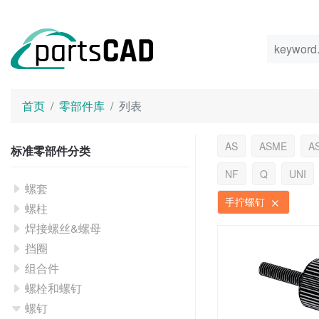
首页
零部件库
列表
AS
ASME
A
标准零部件分类
NF
Q
UNI
螺套
手拧螺钉
螺柱
焊接螺丝&螺母
挡圈
组合件
螺栓和螺钉
螺钉