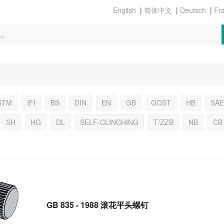
|
|
|
STM
IFI
BS
DIN
EN
GB
GOST
HB
SAE
SH
HG
DL
SELF-CLINCHING
T/ZZB
NB
CB
GB 835 - 1988 滚花平头螺钉