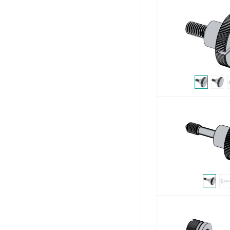
销
铆接类
吊环螺丝
管用螺丝&螺母
弹簧
膨胀
管接头
其他
钉子