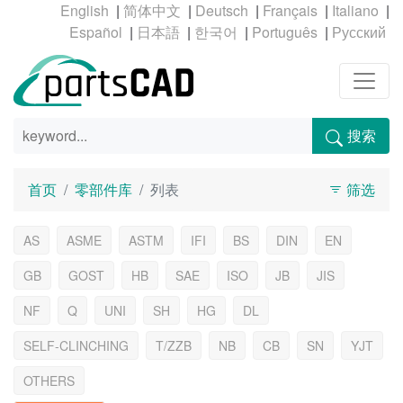
|
|
|
|
|
|
|
|
|
搜索
首页
零部件库
列表
筛选
AS
ASME
ASTM
IFI
BS
DIN
EN
GB
GOST
HB
SAE
ISO
JB
JIS
NF
Q
UNI
SH
HG
DL
SELF-CLINCHING
T/ZZB
NB
CB
SN
YJT
OTHERS