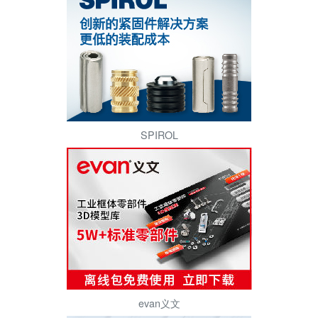
SPIROL
evan义文