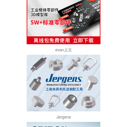
evan义文
Jergens