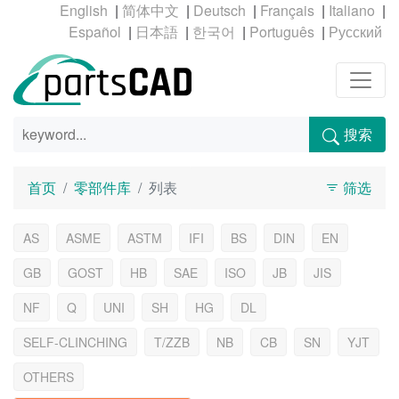
|
|
|
|
|
|
|
|
|
搜索
首页
零部件库
列表
筛选
AS
ASME
ASTM
IFI
BS
DIN
EN
GB
GOST
HB
SAE
ISO
JB
JIS
NF
Q
UNI
SH
HG
DL
SELF-CLINCHING
T/ZZB
NB
CB
SN
YJT
OTHERS