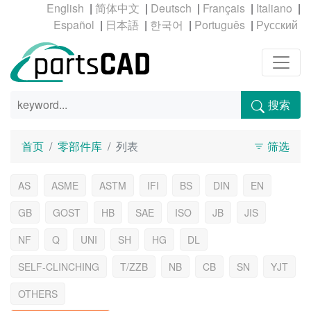
|
|
|
|
|
|
|
|
|
搜索
首页
零部件库
列表
筛选
AS
ASME
ASTM
IFI
BS
DIN
EN
GB
GOST
HB
SAE
ISO
JB
JIS
NF
Q
UNI
SH
HG
DL
SELF-CLINCHING
T/ZZB
NB
CB
SN
YJT
OTHERS