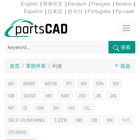
|
|
|
|
|
|
|
|
|
搜索
首页
零部件库
列表
筛选
AS
ASME
ASTM
IFI
BS
DIN
EN
GB
GOST
HB
SAE
ISO
JB
JIS
NF
Q
UNI
SH
HG
DL
SELF-CLINCHING
T/ZZB
NB
CB
SN
YJT
OTHERS