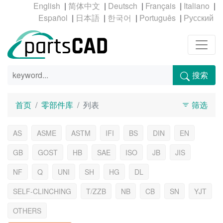
|
|
|
|
|
|
|
|
|
搜索
首页
零部件库
列表
筛选
AS
ASME
ASTM
IFI
BS
DIN
EN
GB
GOST
HB
SAE
ISO
JB
JIS
NF
Q
UNI
SH
HG
DL
SELF-CLINCHING
T/ZZB
NB
CB
SN
YJT
OTHERS