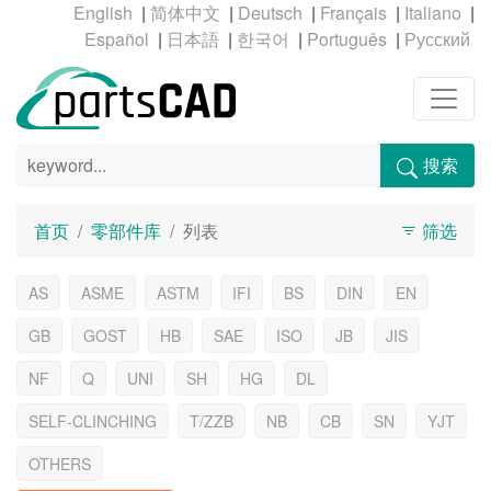
|
|
|
|
|
|
|
|
|
搜索
首页
零部件库
列表
筛选
AS
ASME
ASTM
IFI
BS
DIN
EN
GB
GOST
HB
SAE
ISO
JB
JIS
NF
Q
UNI
SH
HG
DL
SELF-CLINCHING
T/ZZB
NB
CB
SN
YJT
OTHERS