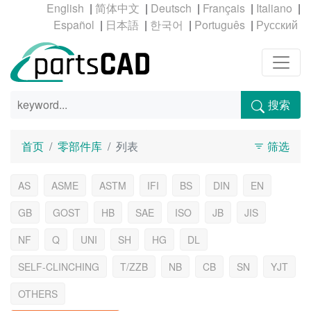
|
|
|
|
|
|
|
|
|
搜索
首页
零部件库
列表
筛选
AS
ASME
ASTM
IFI
BS
DIN
EN
GB
GOST
HB
SAE
ISO
JB
JIS
NF
Q
UNI
SH
HG
DL
SELF-CLINCHING
T/ZZB
NB
CB
SN
YJT
OTHERS