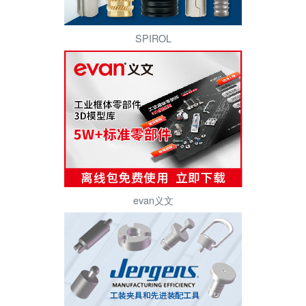
SPIROL
evan义文