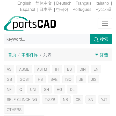
|
|
|
|
|
|
|
|
|
搜索
首页
零部件库
列表
筛选
AS
ASME
ASTM
IFI
BS
DIN
EN
GB
GOST
HB
SAE
ISO
JB
JIS
NF
Q
UNI
SH
HG
DL
SELF-CLINCHING
T/ZZB
NB
CB
SN
YJT
OTHERS