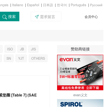
|
|
|
|
|
|
搜索
需求留言
会员中心
赞助商链接
ISO
JB
JIS
SN
YJT
OTHERS
evan义文
垫圈 [Table 7] (SAE