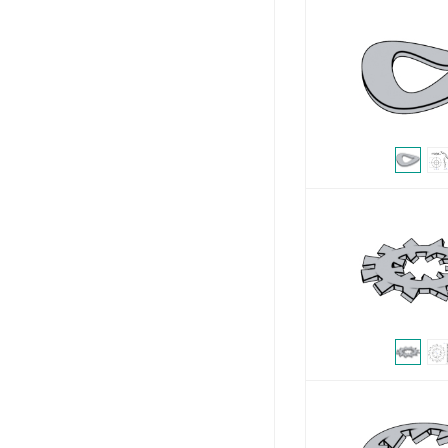
膨胀
管接头
其他
钉子