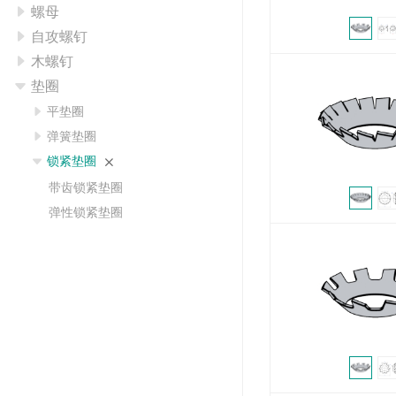
螺母
自攻螺钉
木螺钉
垫圈
平垫圈
弹簧垫圈
锁紧垫圈
带齿锁紧垫圈
弹性锁紧垫圈
双叠自锁垫圈
其它垫圈
销
铆接类
吊环螺丝
管用螺丝&螺母
弹簧