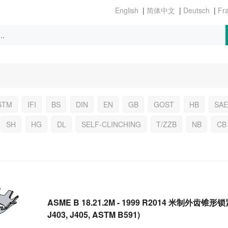
|
|
|
STM
IFI
BS
DIN
EN
GB
GOST
HB
SAE
SH
HG
DL
SELF-CLINCHING
T/ZZB
NB
CB
ASME B 18.21.2M - 1999 R2014 米制外齿锥形锁紧
J403, J405, ASTM B591)