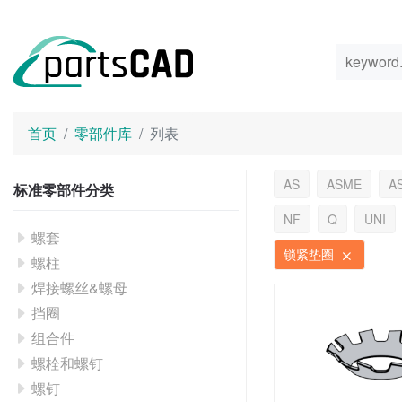
首页
零部件库
列表
AS
ASME
A
标准零部件分类
NF
Q
UNI
螺套
锁紧垫圈
螺柱
焊接螺丝&螺母
挡圈
组合件
螺栓和螺钉
螺钉