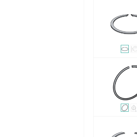
其他
钉子