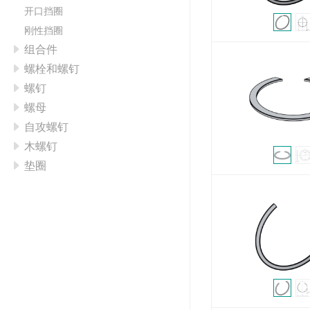
开口挡圈
刚性挡圈
组合件
螺栓和螺钉
螺钉
螺母
自攻螺钉
木螺钉
垫圈
销
铆接类
吊环螺丝
管用螺丝&螺母
弹簧
膨胀
管接头