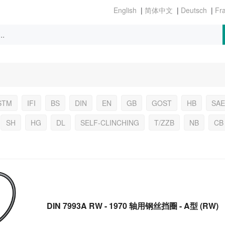
|
|
|
STM
IFI
BS
DIN
EN
GB
GOST
HB
SAE
SH
HG
DL
SELF-CLINCHING
T/ZZB
NB
CB
DIN 7993A RW - 1970 轴用钢丝挡圈 - A型 (RW)