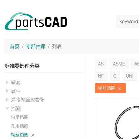
首页
零部件库
列表
AS
ASME
A
标准零部件分类
NF
Q
UNI
螺套
钢丝挡圈
螺柱
焊接螺丝&螺母
挡圈
轴用挡圈
孔用挡圈
钢丝挡圈