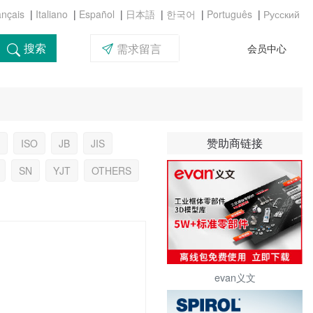
|
|
|
|
|
|
搜索
需求留言
会员中心
赞助商链接
ISO
JB
JIS
SN
YJT
OTHERS
evan义文