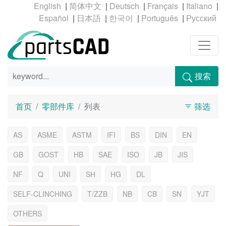
|
|
|
|
|
|
|
|
|
搜索
首页
零部件库
列表
筛选
AS
ASME
ASTM
IFI
BS
DIN
EN
GB
GOST
HB
SAE
ISO
JB
JIS
NF
Q
UNI
SH
HG
DL
SELF-CLINCHING
T/ZZB
NB
CB
SN
YJT
OTHERS