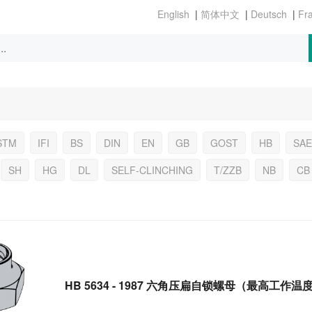
|
|
|
STM
IFI
BS
DIN
EN
GB
GOST
HB
SAE
SH
HG
DL
SELF-CLINCHING
T/ZZB
NB
CB
HB 5634 - 1987 六角压扁自锁螺母（最高工作温