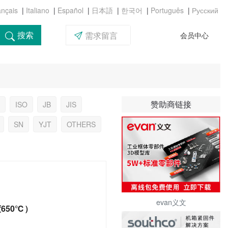
|
|
|
|
|
|
搜索
需求留言
会员中心
赞助商链接
ISO
JB
JIS
SN
YJT
OTHERS
evan义文
度650℃）