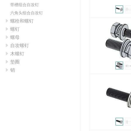
带槽组合自攻钉
六角头组合自攻钉
螺栓和螺钉
螺钉
螺母
自攻螺钉
木螺钉
垫圈
销
铆接类
吊环螺丝
管用螺丝&螺母
弹簧
膨胀
管接头
其他