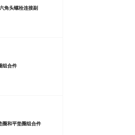
高强度大六角头螺栓连接副
垫圈组合件
、弹簧垫圈和平垫圈组合件