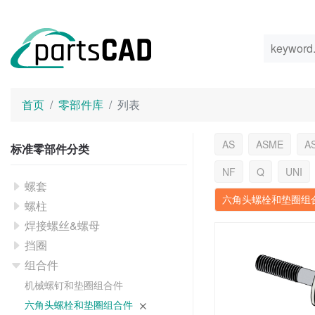
首页
零部件库
列表
AS
ASME
A
标准零部件分类
NF
Q
UNI
螺套
六角头螺栓和垫圈组
螺柱
焊接螺丝&螺母
挡圈
组合件
机械螺钉和垫圈组合件
六角头螺栓和垫圈组合件