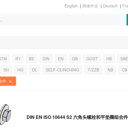
|
|
|
STM
IFI
BS
DIN
EN
GB
GOST
HB
SAE
SH
HG
DL
SELF-CLINCHING
T/ZZB
NB
CB
合件
DIN EN ISO 10644 S2 六角头螺栓和平垫圈组合件