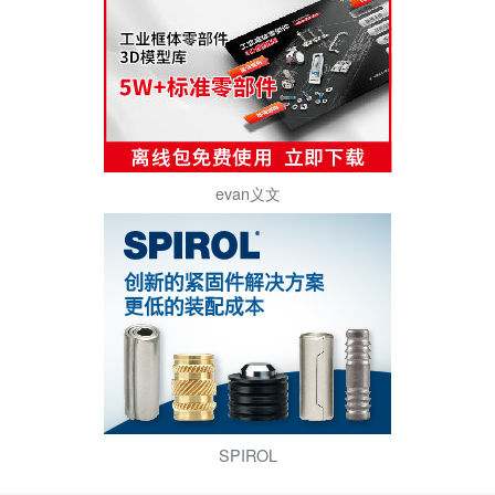
evan义文
SPIROL