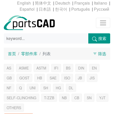
|
|
|
|
|
|
|
|
|
搜索
首页
零部件库
列表
筛选
AS
ASME
ASTM
IFI
BS
DIN
EN
GB
GOST
HB
SAE
ISO
JB
JIS
NF
Q
UNI
SH
HG
DL
SELF-CLINCHING
T/ZZB
NB
CB
SN
YJT
OTHERS