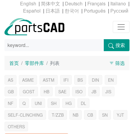
|
|
|
|
|
|
|
|
|
搜索
首页
零部件库
列表
筛选
AS
ASME
ASTM
IFI
BS
DIN
EN
GB
GOST
HB
SAE
ISO
JB
JIS
NF
Q
UNI
SH
HG
DL
SELF-CLINCHING
T/ZZB
NB
CB
SN
YJT
OTHERS