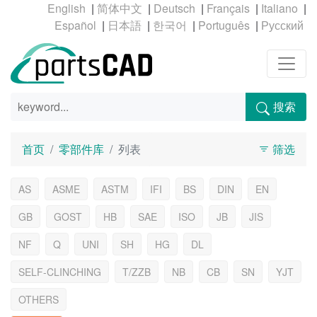
|
|
|
|
|
|
|
|
|
搜索
首页
零部件库
列表
筛选
AS
ASME
ASTM
IFI
BS
DIN
EN
GB
GOST
HB
SAE
ISO
JB
JIS
NF
Q
UNI
SH
HG
DL
SELF-CLINCHING
T/ZZB
NB
CB
SN
YJT
OTHERS