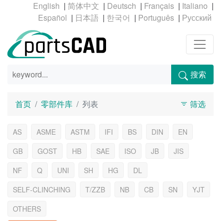
|
|
|
|
|
|
|
|
|
搜索
首页
零部件库
列表
筛选
AS
ASME
ASTM
IFI
BS
DIN
EN
GB
GOST
HB
SAE
ISO
JB
JIS
NF
Q
UNI
SH
HG
DL
SELF-CLINCHING
T/ZZB
NB
CB
SN
YJT
OTHERS